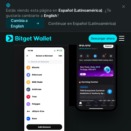
English
日本語
Estás viendo esta página en
Español (Latinoamérica)
. ¿Te
gustaría cambiarte a
English
?
Tiếng Việt
Cambia a
Continuar en Español (Latinoamérica)
Русский
English
Español (Latinoamérica)
Türkçe
Descargar ahora
Italiano
Français
Deutsch
简体中文
繁體中文
Português (Portugal)
Bahasa Indonesia
ภาษาไทย
हिन्दी
বাংলা
Español
Português (Brasil)
Español (Argentina)