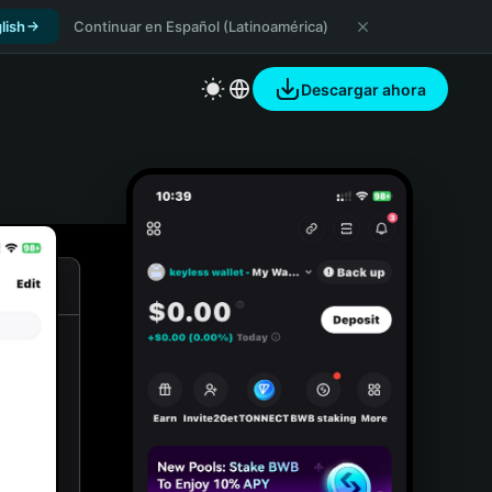
lish
Continuar en Español (Latinoamérica)
Descargar ahora