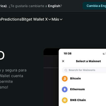
ica)
. ¿Te gustaría cambiarte a
English
?
Cambia a Eng
n
Predictions
Bitget Wallet X
Más
D
 y segura para 
Wallet cuenta 
permite 
ismo!