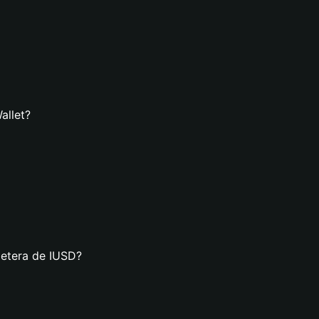
allet?
letera de IUSD?