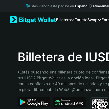
English
Estás viendo esta página en
Español (Latinoamér
日本語
Tiếng Việt
Billetera
Tarjeta
Swap
Ear
Русский
Español (Latinoamérica)
Türkçe
Italiano
Français
Deutsch
Billetera de IUS
简体中文
繁體中文
Português (Portugal)
¿Estás buscando una billetera cripto de confianza
Bahasa Indonesia
tus IUSD? Bitget Wallet es la opción ideal. Bitget 
ภาษาไทย
con la confianza de 40 millones de usuarios y te 
हिन्दी
explorar libremente la Web3. ¡Comienza ahora m
বাংলা
Español
Português (Brasil)
Español (Argentina)