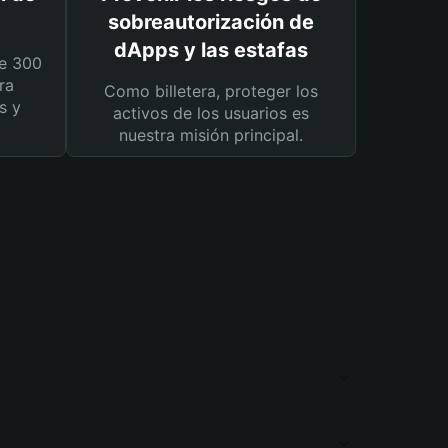
sobreautorización de
dApps y las estafas
e 300
ra
Como billetera, proteger los
s y
activos de los usuarios es
nuestra misión principal.