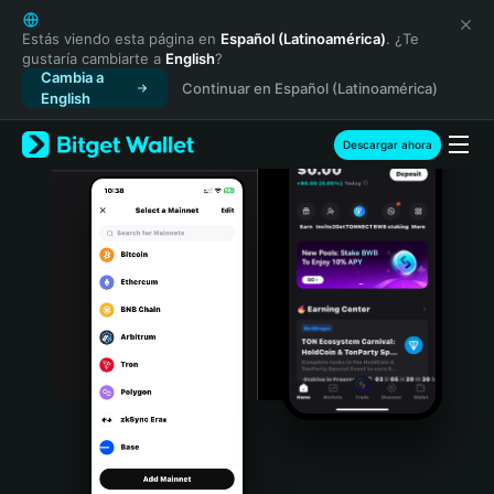
English
日本語
Estás viendo esta página en
Español (Latinoamérica)
. ¿Te
gustaría cambiarte a
English
?
Tiếng Việt
Cambia a
Continuar en Español (Latinoamérica)
Русский
English
Español (Latinoamérica)
Türkçe
Descargar ahora
Italiano
Français
Deutsch
简体中文
繁體中文
Português (Portugal)
Bahasa Indonesia
ภาษาไทย
हिन्दी
বাংলা
Español
Português (Brasil)
Español (Argentina)