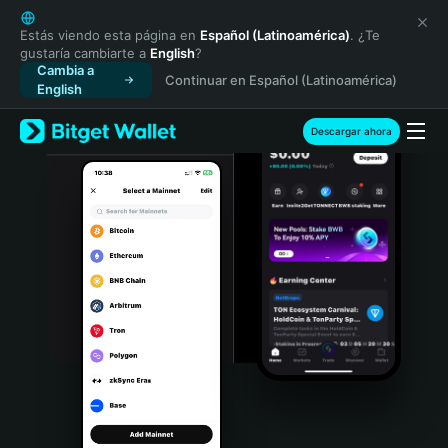
English
日本語
Estás viendo esta página en
Español (Latinoamérica)
. ¿Te
gustaría cambiarte a
English
?
Tiếng Việt
Cambia a
Continuar en Español (Latinoamérica)
Русский
English
Español (Latinoamérica)
Türkçe
Descargar ahora
Italiano
Français
Deutsch
简体中文
繁體中文
Português (Portugal)
Bahasa Indonesia
ภาษาไทย
हिन्दी
বাংলা
Español
Português (Brasil)
Español (Argentina)