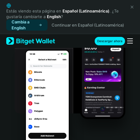
English
日本語
Estás viendo esta página en
Español (Latinoamérica)
. ¿Te
gustaría cambiarte a
English
?
Tiếng Việt
Cambia a
Continuar en Español (Latinoamérica)
Русский
English
Español (Latinoamérica)
Türkçe
Descargar ahora
Italiano
Français
Deutsch
简体中文
繁體中文
Português (Portugal)
Bahasa Indonesia
ภาษาไทย
हिन्दी
বাংলা
Español
Português (Brasil)
Español (Argentina)