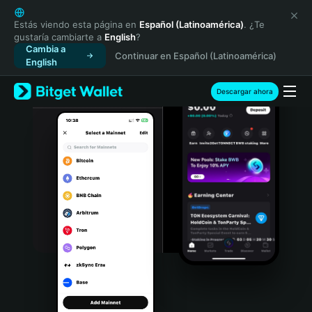
English
日本語
Estás viendo esta página en
Español (Latinoamérica)
. ¿Te
gustaría cambiarte a
English
?
Tiếng Việt
Cambia a
Continuar en Español (Latinoamérica)
Русский
English
Español (Latinoamérica)
Türkçe
Descargar ahora
Italiano
Français
Deutsch
简体中文
繁體中文
Português (Portugal)
Bahasa Indonesia
ภาษาไทย
हिन्दी
বাংলা
Español
Português (Brasil)
Español (Argentina)