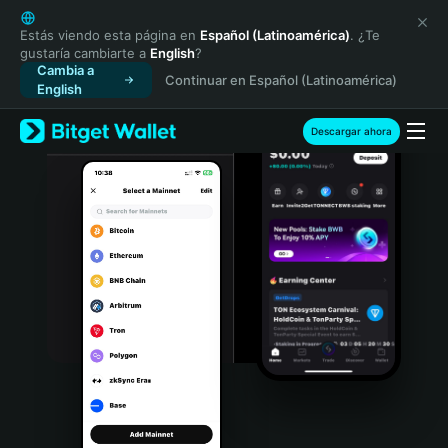
English
日本語
Estás viendo esta página en
Español (Latinoamérica)
. ¿Te
gustaría cambiarte a
English
?
Tiếng Việt
Cambia a
Continuar en Español (Latinoamérica)
Русский
English
Español (Latinoamérica)
Türkçe
Descargar ahora
Italiano
Français
Deutsch
简体中文
繁體中文
Português (Portugal)
Bahasa Indonesia
ภาษาไทย
हिन्दी
বাংলা
Español
Português (Brasil)
Español (Argentina)