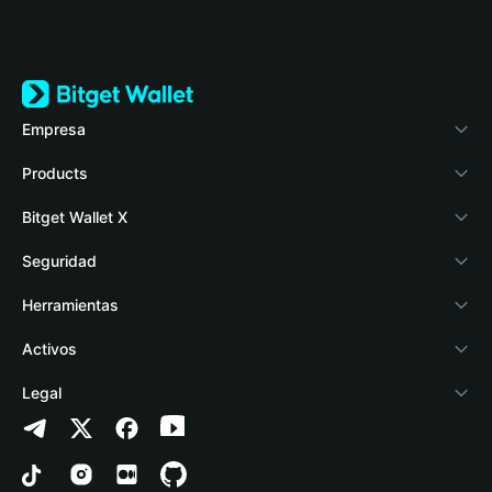
Empresa
Acerca de Bitget Wallet
Products
Blog
Crypto Card
Bitget Wallet X
Academia
Stablecoin Earn
Desarrolladores
Seguridad
Noticias cripto
Payfi Crypto
Conectar billetera
Fondo de Protección
Herramientas
Help Center
Crypto Swap API
Bitget Wallet Pay
Tecnología de seguridad
Comprar cripto
Activos
Contáctanos
Altcoin Season Index
Listar un proyecto
Detección de autorizaciones
Arbitrum
Legal
Recursos de la marca
Prediction Markets
Detección de contratos
Avalanche
Política de privacidad
Empleos
DApp
Transferencia en lotes
Bitcoin
Acuerdo del usuario