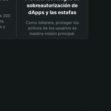
sobreautorización de
dApps y las estafas
e 300
ra
Como billetera, proteger los
s y
activos de los usuarios es
nuestra misión principal.