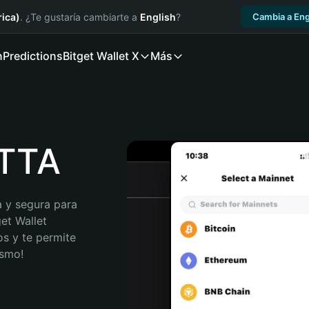
ica)
. ¿Te gustaría cambiarte a
English
?
Cambia a Eng
n
Predictions
Bitget Wallet X
Más
ETTA
 y segura para 
et Wallet 
s y te permite 
ismo!