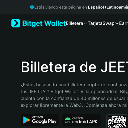
English
Estás viendo esta página en
Español (Latinoamér
日本語
Tiếng Việt
Billetera
Tarjeta
Swap
Ear
Русский
Español (Latinoamérica)
Türkçe
Italiano
Français
Deutsch
Billetera de JE
简体中文
繁體中文
Português (Portugal)
¿Estás buscando una billetera cripto de confianza
Bahasa Indonesia
tus JEETTA ? Bitget Wallet es la opción ideal. Bitg
ภาษาไทย
cuenta con la confianza de 40 millones de usuario
हिन्दी
explorar libremente la Web3. ¡Comienza ahora m
বাংলা
Español
Português (Brasil)
Español (Argentina)