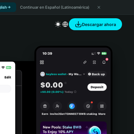
lish
Continuar en Español (Latinoamérica)
Descargar ahora