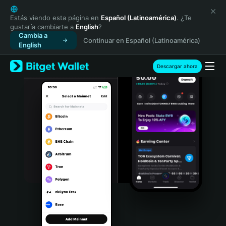
English
日本語
Estás viendo esta página en
Español (Latinoamérica)
. ¿Te
gustaría cambiarte a
English
?
Tiếng Việt
Cambia a
Continuar en Español (Latinoamérica)
Русский
English
Español (Latinoamérica)
Türkçe
Descargar ahora
Italiano
Français
Deutsch
简体中文
繁體中文
Português (Portugal)
Bahasa Indonesia
ภาษาไทย
हिन्दी
বাংলা
Español
Português (Brasil)
Español (Argentina)