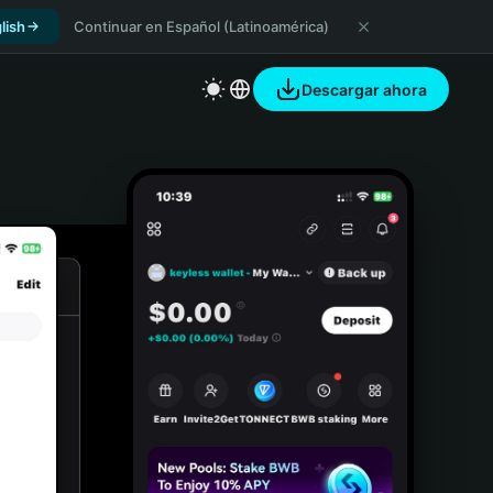
lish
Continuar en Español (Latinoamérica)
Descargar ahora