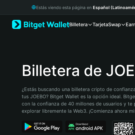
English
Estás viendo esta página en
Español (Latinoamér
日本語
Tiếng Việt
Billetera
Tarjeta
Swap
Ear
Русский
Español (Latinoamérica)
Türkçe
Italiano
Français
Deutsch
Billetera de JO
简体中文
繁體中文
Português (Portugal)
¿Estás buscando una billetera cripto de confianza
Bahasa Indonesia
tus JOEBO? Bitget Wallet es la opción ideal. Bitge
ภาษาไทย
con la confianza de 40 millones de usuarios y te 
हिन्दी
explorar libremente la Web3. ¡Comienza ahora m
বাংলা
Español
Português (Brasil)
Español (Argentina)