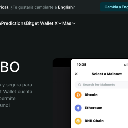
ica)
. ¿Te gustaría cambiarte a
English
?
Cambia a Eng
n
Predictions
Bitget Wallet X
Más
EBO
 y segura para 
t Wallet cuenta 
permite 
ismo!