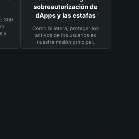
sobreautorización de
dApps y las estafas
e 300
ra
Como billetera, proteger los
s y
activos de los usuarios es
nuestra misión principal.