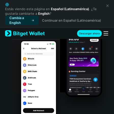
English
日本語
Estás viendo esta página en
Español (Latinoamérica)
. ¿Te
gustaría cambiarte a
English
?
Tiếng Việt
Cambia a
Continuar en Español (Latinoamérica)
Русский
English
Español (Latinoamérica)
Türkçe
Descargar ahora
Italiano
Français
Deutsch
简体中文
繁體中文
Português (Portugal)
Bahasa Indonesia
ภาษาไทย
हिन्दी
বাংলা
Español
Português (Brasil)
Español (Argentina)