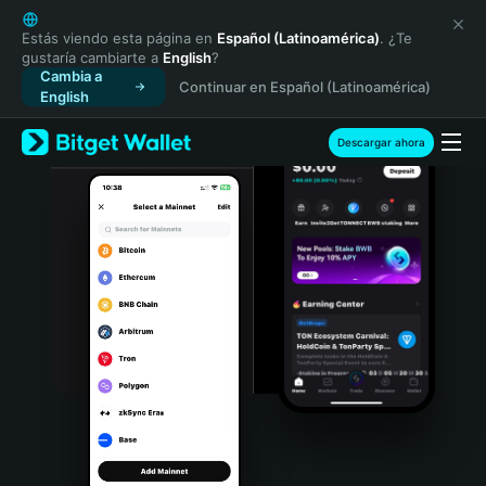
English
日本語
Estás viendo esta página en
Español (Latinoamérica)
. ¿Te
gustaría cambiarte a
English
?
Tiếng Việt
Cambia a
Continuar en Español (Latinoamérica)
Русский
English
Español (Latinoamérica)
Türkçe
Descargar ahora
Italiano
Français
Deutsch
简体中文
繁體中文
Português (Portugal)
Bahasa Indonesia
ภาษาไทย
हिन्दी
বাংলা
Español
Português (Brasil)
Español (Argentina)