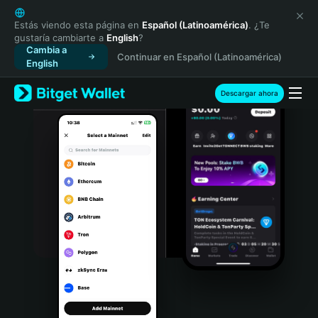
English
日本語
Estás viendo esta página en
Español (Latinoamérica)
. ¿Te
gustaría cambiarte a
English
?
Tiếng Việt
Cambia a
Continuar en Español (Latinoamérica)
Русский
English
Español (Latinoamérica)
Türkçe
Descargar ahora
Italiano
Français
Deutsch
简体中文
繁體中文
Português (Portugal)
Bahasa Indonesia
ภาษาไทย
हिन्दी
বাংলা
Español
Português (Brasil)
Español (Argentina)