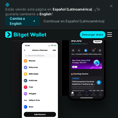
English
日本語
Estás viendo esta página en
Español (Latinoamérica)
. ¿Te
gustaría cambiarte a
English
?
Tiếng Việt
Cambia a
Continuar en Español (Latinoamérica)
Русский
English
Español (Latinoamérica)
Türkçe
Descargar ahora
Italiano
Français
Deutsch
简体中文
繁體中文
Português (Portugal)
Bahasa Indonesia
ภาษาไทย
हिन्दी
বাংলা
Español
Português (Brasil)
Español (Argentina)