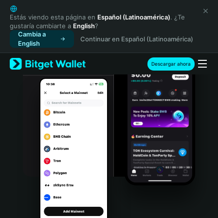
English
日本語
Estás viendo esta página en
Español (Latinoamérica)
. ¿Te
gustaría cambiarte a
English
?
Tiếng Việt
Cambia a
Continuar en Español (Latinoamérica)
Русский
English
Español (Latinoamérica)
Türkçe
Descargar ahora
Italiano
Français
Deutsch
简体中文
繁體中文
Português (Portugal)
Bahasa Indonesia
ภาษาไทย
हिन्दी
বাংলা
Español
Português (Brasil)
Español (Argentina)