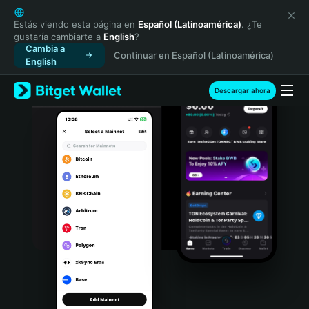
English
日本語
Estás viendo esta página en
Español (Latinoamérica)
. ¿Te
gustaría cambiarte a
English
?
Tiếng Việt
Cambia a
Continuar en Español (Latinoamérica)
Русский
English
Español (Latinoamérica)
Türkçe
Descargar ahora
Italiano
Français
Deutsch
简体中文
繁體中文
Português (Portugal)
Bahasa Indonesia
ภาษาไทย
हिन्दी
বাংলা
Español
Português (Brasil)
Español (Argentina)