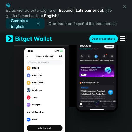
English
日本語
Estás viendo esta página en
Español (Latinoamérica)
. ¿Te
gustaría cambiarte a
English
?
Tiếng Việt
Cambia a
Continuar en Español (Latinoamérica)
Русский
English
Español (Latinoamérica)
Türkçe
Descargar ahora
Italiano
Français
Deutsch
简体中文
繁體中文
Português (Portugal)
Bahasa Indonesia
ภาษาไทย
हिन्दी
বাংলা
Español
Português (Brasil)
Español (Argentina)