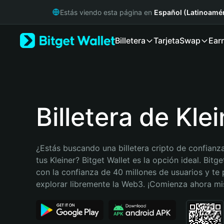
English
Estás viendo esta página en
Español (Latinoamér
日本語
Tiếng Việt
Billetera
Tarjeta
Swap
Ear
Русский
Español (Latinoamérica)
Türkçe
Italiano
Français
Deutsch
Billetera de Kle
简体中文
繁體中文
Português (Portugal)
¿Estás buscando una billetera cripto de confianza
Bahasa Indonesia
tus Kleiner? Bitget Wallet es la opción ideal. Bitge
ภาษาไทย
con la confianza de 40 millones de usuarios y te 
हिन्दी
explorar libremente la Web3. ¡Comienza ahora m
বাংলা
Español
Português (Brasil)
Español (Argentina)