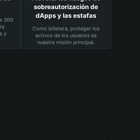
sobreautorización de
dApps y las estafas
e 300
ra
Como billetera, proteger los
s y
activos de los usuarios es
nuestra misión principal.