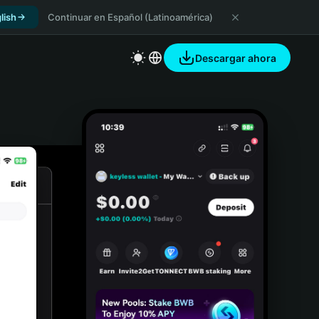
lish
Continuar en Español (Latinoamérica)
Descargar ahora