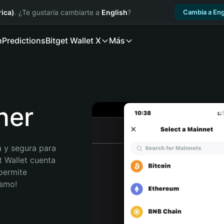
ica)
. ¿Te gustaría cambiarte a
English
?
Cambia a Eng
n
Predictions
Bitget Wallet X
Más
iner
 y segura para 
t Wallet cuenta 
permite 
ismo!