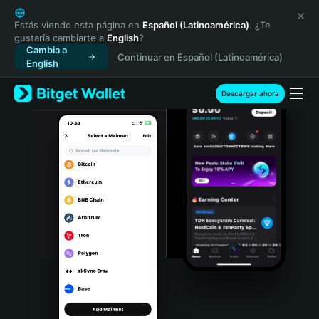
English
日本語
Estás viendo esta página en
Español (Latinoamérica)
. ¿Te
gustaría cambiarte a
English
?
Tiếng Việt
Cambia a
Continuar en Español (Latinoamérica)
Русский
English
Español (Latinoamérica)
Türkçe
Descargar ahora
Italiano
Français
Deutsch
简体中文
繁體中文
Português (Portugal)
Bahasa Indonesia
ภาษาไทย
हिन्दी
বাংলা
Español
Português (Brasil)
Español (Argentina)