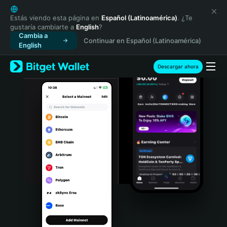
English
日本語
Estás viendo esta página en
Español (Latinoamérica)
. ¿Te
gustaría cambiarte a
English
?
Tiếng Việt
Cambia a
Continuar en Español (Latinoamérica)
Русский
English
Español (Latinoamérica)
Türkçe
Descargar ahora
Italiano
Français
Deutsch
简体中文
繁體中文
Português (Portugal)
Bahasa Indonesia
ภาษาไทย
हिन्दी
বাংলা
Español
Português (Brasil)
Español (Argentina)