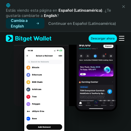
English
日本語
Estás viendo esta página en
Español (Latinoamérica)
. ¿Te
gustaría cambiarte a
English
?
Tiếng Việt
Cambia a
Continuar en Español (Latinoamérica)
Русский
English
Español (Latinoamérica)
Türkçe
Descargar ahora
Italiano
Français
Deutsch
简体中文
繁體中文
Português (Portugal)
Bahasa Indonesia
ภาษาไทย
हिन्दी
বাংলা
Español
Português (Brasil)
Español (Argentina)