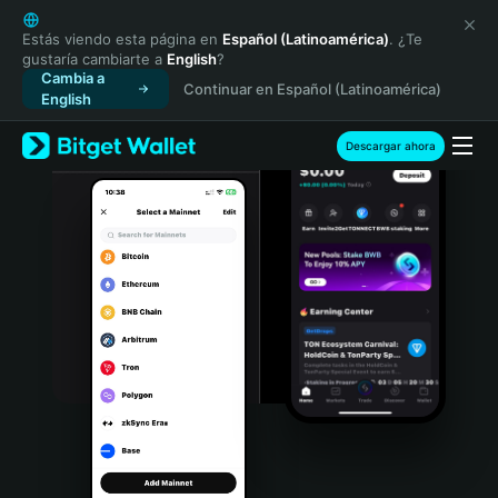
English
日本語
Estás viendo esta página en
Español (Latinoamérica)
. ¿Te
gustaría cambiarte a
English
?
Tiếng Việt
Cambia a
Continuar en Español (Latinoamérica)
Русский
English
Español (Latinoamérica)
Türkçe
Descargar ahora
Italiano
Français
Deutsch
简体中文
繁體中文
Português (Portugal)
Bahasa Indonesia
ภาษาไทย
हिन्दी
বাংলা
Español
Português (Brasil)
Español (Argentina)