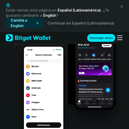
English
日本語
Estás viendo esta página en
Español (Latinoamérica)
. ¿Te
gustaría cambiarte a
English
?
Tiếng Việt
Cambia a
Continuar en Español (Latinoamérica)
Русский
English
Español (Latinoamérica)
Türkçe
Descargar ahora
Italiano
Français
Deutsch
简体中文
繁體中文
Português (Portugal)
Bahasa Indonesia
ภาษาไทย
हिन्दी
বাংলা
Español
Português (Brasil)
Español (Argentina)