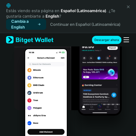
English
日本語
Estás viendo esta página en
Español (Latinoamérica)
. ¿Te
gustaría cambiarte a
English
?
Tiếng Việt
Cambia a
Continuar en Español (Latinoamérica)
Русский
English
Español (Latinoamérica)
Türkçe
Descargar ahora
Italiano
Français
Deutsch
简体中文
繁體中文
Português (Portugal)
Bahasa Indonesia
ภาษาไทย
हिन्दी
বাংলা
Español
Português (Brasil)
Español (Argentina)