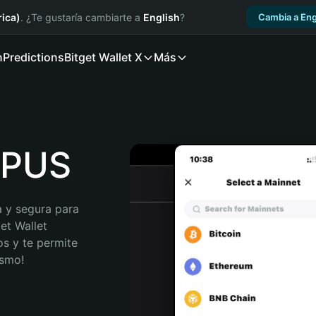
ica)
. ¿Te gustaría cambiarte a
English
?
Cambia a Eng
n
Predictions
Bitget Wallet X
Más
ARPUS
 y segura para 
et Wallet 
s y te permite 
ismo!