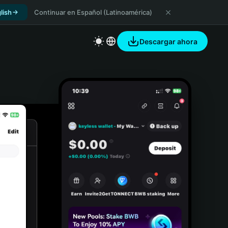
lish
Continuar en Español (Latinoamérica)
Descargar ahora