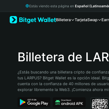
English
Estás viendo esta página en
Español (Latinoamér
日本語
Tiếng Việt
Billetera
Tarjeta
Swap
Ear
Русский
Español (Latinoamérica)
Türkçe
Italiano
Français
Deutsch
Billetera de L
简体中文
繁體中文
Português (Portugal)
¿Estás buscando una billetera cripto de confianza
Bahasa Indonesia
tus LARPUS? Bitget Wallet es la opción ideal. Bitg
ภาษาไทย
cuenta con la confianza de 40 millones de usuario
हिन्दी
explorar libremente la Web3. ¡Comienza ahora m
বাংলা
Español
Português (Brasil)
Español (Argentina)