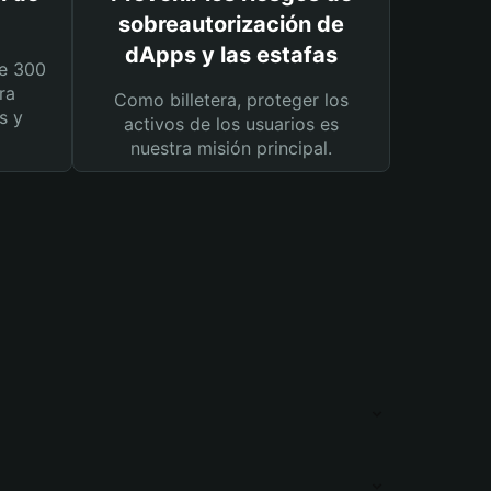
sobreautorización de
dApps y las estafas
e 300
ra
Como billetera, proteger los
s y
activos de los usuarios es
nuestra misión principal.