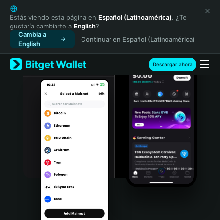
English
日本語
Estás viendo esta página en
Español (Latinoamérica)
. ¿Te
gustaría cambiarte a
English
?
Tiếng Việt
Cambia a
Continuar en Español (Latinoamérica)
Русский
English
Español (Latinoamérica)
Türkçe
Descargar ahora
Italiano
Français
Deutsch
简体中文
繁體中文
Português (Portugal)
Bahasa Indonesia
ภาษาไทย
हिन्दी
বাংলা
Español
Português (Brasil)
Español (Argentina)