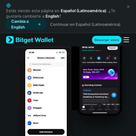
English
日本語
Estás viendo esta página en
Español (Latinoamérica)
. ¿Te
gustaría cambiarte a
English
?
Tiếng Việt
Cambia a
Continuar en Español (Latinoamérica)
Русский
English
Español (Latinoamérica)
Türkçe
Descargar ahora
Italiano
Français
Deutsch
简体中文
繁體中文
Português (Portugal)
Bahasa Indonesia
ภาษาไทย
हिन्दी
বাংলা
Español
Português (Brasil)
Español (Argentina)