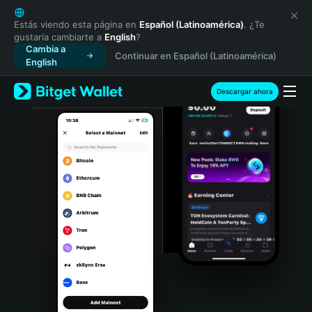
English
日本語
Estás viendo esta página en
Español (Latinoamérica)
. ¿Te
gustaría cambiarte a
English
?
Tiếng Việt
Cambia a
Continuar en Español (Latinoamérica)
Русский
English
Español (Latinoamérica)
Türkçe
Descargar ahora
Italiano
Français
Deutsch
简体中文
繁體中文
Português (Portugal)
Bahasa Indonesia
ภาษาไทย
हिन्दी
বাংলা
Español
Português (Brasil)
Español (Argentina)