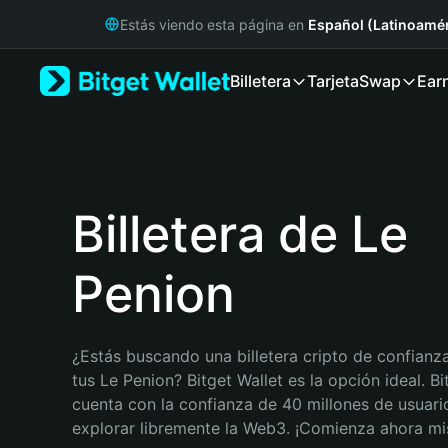
English
Estás viendo esta página en
Español (Latinoamér
日本語
Tiếng Việt
Billetera
Tarjeta
Swap
Ear
Русский
Español (Latinoamérica)
Türkçe
Italiano
Français
Deutsch
Billetera de Le
简体中文
繁體中文
Penion
Português (Portugal)
Bahasa Indonesia
ภาษาไทย
हिन्दी
¿Estás buscando una billetera cripto de confianza
বাংলা
tus Le Penion? Bitget Wallet es la opción ideal. Bit
Español
cuenta con la confianza de 40 millones de usuario
Português (Brasil)
explorar libremente la Web3. ¡Comienza ahora m
Español (Argentina)