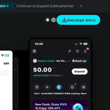
lish
Continuar en Español (Latinoamérica)
Descargar ahora