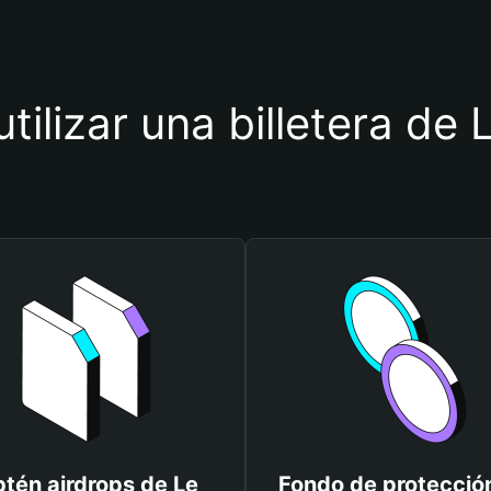
tilizar una billetera de
tén airdrops de Le
Fondo de protecció