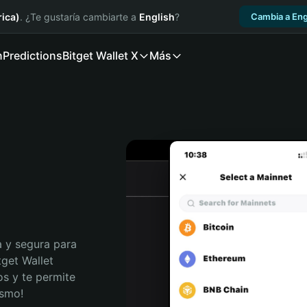
ica)
. ¿Te gustaría cambiarte a
English
?
Cambia a Eng
n
Predictions
Bitget Wallet X
Más
 y segura para 
get Wallet 
s y te permite 
ismo!