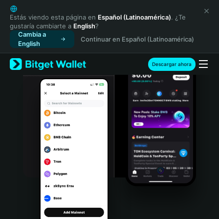
English
日本語
Estás viendo esta página en
Español (Latinoamérica)
. ¿Te
gustaría cambiarte a
English
?
Tiếng Việt
Cambia a
Continuar en Español (Latinoamérica)
Русский
English
Español (Latinoamérica)
Türkçe
Descargar ahora
Italiano
Français
Deutsch
简体中文
繁體中文
Português (Portugal)
Bahasa Indonesia
ภาษาไทย
हिन्दी
বাংলা
Español
Português (Brasil)
Español (Argentina)