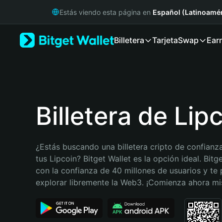
English
Estás viendo esta página en
Español (Latinoamér
日本語
Tiếng Việt
Billetera
Tarjeta
Swap
Ear
Русский
Español (Latinoamérica)
Türkçe
Italiano
Français
Deutsch
Billetera de Lip
简体中文
繁體中文
Português (Portugal)
¿Estás buscando una billetera cripto de confianza
Bahasa Indonesia
tus Lipcoin? Bitget Wallet es la opción ideal. Bitge
ภาษาไทย
con la confianza de 40 millones de usuarios y te 
हिन्दी
explorar libremente la Web3. ¡Comienza ahora m
বাংলা
Español
Português (Brasil)
Español (Argentina)