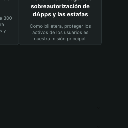
sobreautorización de
dApps y las estafas
e 300
ra
Como billetera, proteger los
s y
activos de los usuarios es
nuestra misión principal.