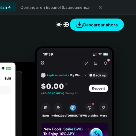
lish
Continuar en Español (Latinoamérica)
Descargar ahora