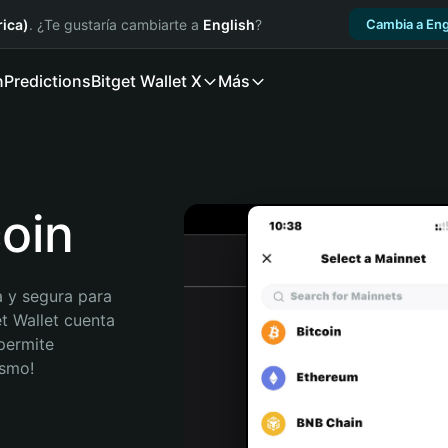
ica)
. ¿Te gustaría cambiarte a
English
?
Cambia a Eng
n
Predictions
Bitget Wallet X
Más
coin
 y segura para 
t Wallet cuenta 
permite 
ismo!