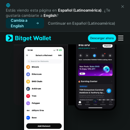
English
日本語
Estás viendo esta página en
Español (Latinoamérica)
. ¿Te
gustaría cambiarte a
English
?
Tiếng Việt
Cambia a
Continuar en Español (Latinoamérica)
Русский
English
Español (Latinoamérica)
Türkçe
Descargar ahora
Italiano
Français
Deutsch
简体中文
繁體中文
Português (Portugal)
Bahasa Indonesia
ภาษาไทย
हिन्दी
বাংলা
Español
Português (Brasil)
Español (Argentina)