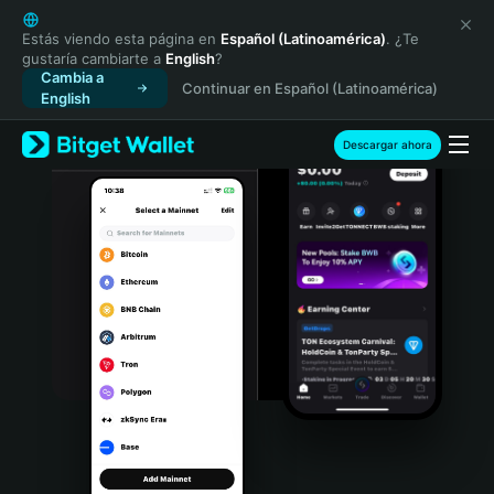
English
日本語
Estás viendo esta página en
Español (Latinoamérica)
. ¿Te
gustaría cambiarte a
English
?
Tiếng Việt
Cambia a
Continuar en Español (Latinoamérica)
Русский
English
Español (Latinoamérica)
Türkçe
Descargar ahora
Italiano
Français
Deutsch
简体中文
繁體中文
Português (Portugal)
Bahasa Indonesia
ภาษาไทย
हिन्दी
বাংলা
Español
Português (Brasil)
Español (Argentina)