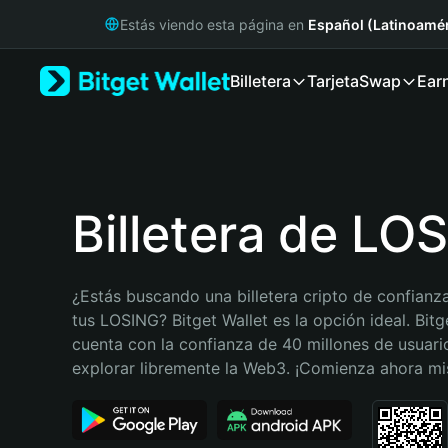
English
Estás viendo esta página en
Español (Latinoamér
日本語
Tiếng Việt
Billetera
Tarjeta
Swap
Ear
Русский
Español (Latinoamérica)
Türkçe
Italiano
Français
Deutsch
Billetera de LO
简体中文
繁體中文
Português (Portugal)
¿Estás buscando una billetera cripto de confianza
Bahasa Indonesia
tus LOSING? Bitget Wallet es la opción ideal. Bitge
ภาษาไทย
cuenta con la confianza de 40 millones de usuario
हिन्दी
explorar libremente la Web3. ¡Comienza ahora m
বাংলা
Español
Português (Brasil)
Español (Argentina)