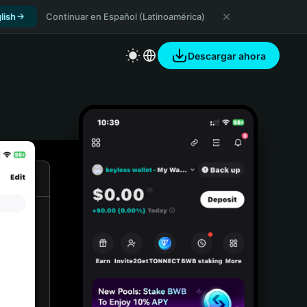
lish
Continuar en Español (Latinoamérica)
Descargar ahora