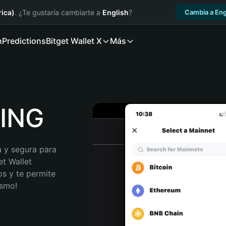
ica)
. ¿Te gustaría cambiarte a
English
?
Cambia a Eng
n
Predictions
Bitget Wallet X
Más
SING
 y segura para 
t Wallet 
s y te permite 
ismo!