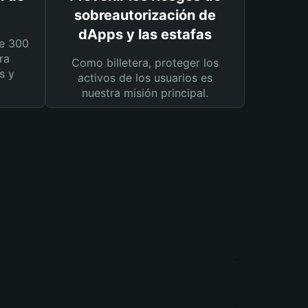
sobreautorización de
dApps y las estafas
e 300
ra
Como billetera, proteger los
s y
activos de los usuarios es
nuestra misión principal.