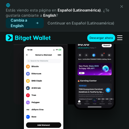
English
日本語
Estás viendo esta página en
Español (Latinoamérica)
. ¿Te
gustaría cambiarte a
English
?
Tiếng Việt
Cambia a
Continuar en Español (Latinoamérica)
Русский
English
Español (Latinoamérica)
Türkçe
Descargar ahora
Italiano
Français
Deutsch
简体中文
繁體中文
Português (Portugal)
Bahasa Indonesia
ภาษาไทย
हिन्दी
বাংলা
Español
Português (Brasil)
Español (Argentina)