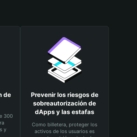
n de
Prevenir los riesgos de
sobreautorización de
dApps y las estafas
e 300
ra
Como billetera, proteger los
s y
activos de los usuarios es