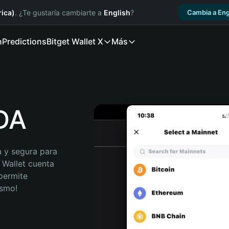
ica)
. ¿Te gustaría cambiarte a
English
?
Cambia a Eng
n
Predictions
Bitget Wallet X
Más
ADA
 y segura para 
 Wallet cuenta 
permite 
ismo!