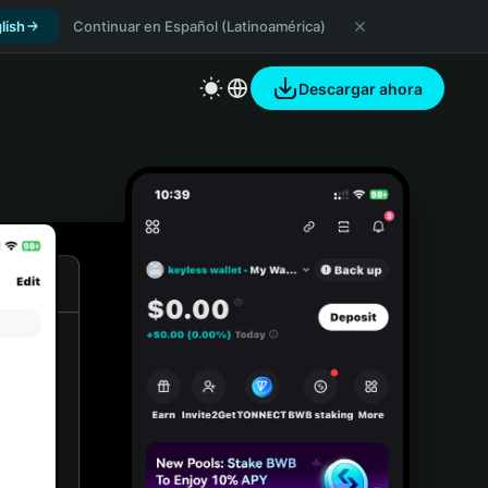
lish
Continuar en Español (Latinoamérica)
Descargar ahora