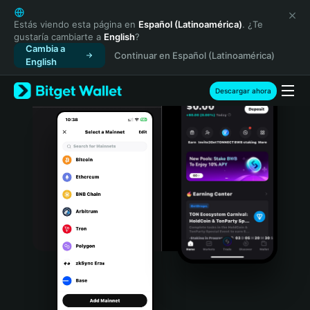
English
日本語
Estás viendo esta página en
Español (Latinoamérica)
. ¿Te
gustaría cambiarte a
English
?
Tiếng Việt
Cambia a
Continuar en Español (Latinoamérica)
Русский
English
Español (Latinoamérica)
Türkçe
Descargar ahora
Italiano
Français
Deutsch
简体中文
繁體中文
Português (Portugal)
Bahasa Indonesia
ภาษาไทย
हिन्दी
বাংলা
Español
Português (Brasil)
Español (Argentina)