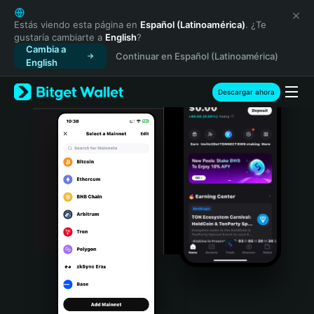
English
日本語
Estás viendo esta página en
Español (Latinoamérica)
. ¿Te
gustaría cambiarte a
English
?
Tiếng Việt
Cambia a
Continuar en Español (Latinoamérica)
Русский
English
Español (Latinoamérica)
Türkçe
Descargar ahora
Italiano
Français
Deutsch
简体中文
繁體中文
Português (Portugal)
Bahasa Indonesia
ภาษาไทย
हिन्दी
বাংলা
Español
Português (Brasil)
Español (Argentina)