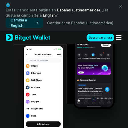
English
日本語
Estás viendo esta página en
Español (Latinoamérica)
. ¿Te
gustaría cambiarte a
English
?
Tiếng Việt
Cambia a
Continuar en Español (Latinoamérica)
Русский
English
Español (Latinoamérica)
Türkçe
Descargar ahora
Italiano
Français
Deutsch
简体中文
繁體中文
Português (Portugal)
Bahasa Indonesia
ภาษาไทย
हिन्दी
বাংলা
Español
Português (Brasil)
Español (Argentina)