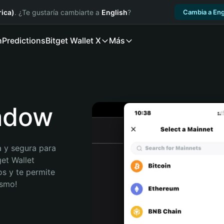
ica)
. ¿Te gustaría cambiarte a
English
?
Cambia a Eng
n
Predictions
Bitget Wallet X
Más
eadow
 y segura para 
et Wallet 
s y te permite 
ismo!