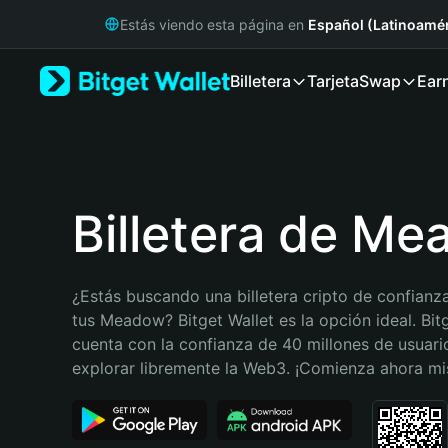
English
Estás viendo esta página en
Español (Latinoamér
日本語
Tiếng Việt
Billetera
Tarjeta
Swap
Ear
Русский
Español (Latinoamérica)
Türkçe
Italiano
Français
Deutsch
Billetera de M
简体中文
繁體中文
Português (Portugal)
¿Estás buscando una billetera cripto de confianza
Bahasa Indonesia
tus Meadow? Bitget Wallet es la opción ideal. Bitg
ภาษาไทย
cuenta con la confianza de 40 millones de usuario
हिन्दी
explorar libremente la Web3. ¡Comienza ahora m
বাংলা
Español
Português (Brasil)
Español (Argentina)