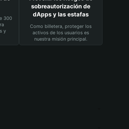
sobreautorización de
dApps y las estafas
e 300
ra
Como billetera, proteger los
s y
activos de los usuarios es
nuestra misión principal.