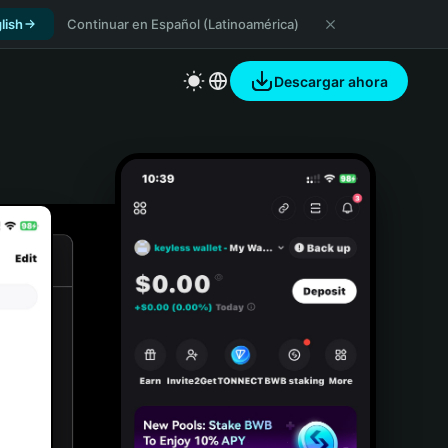
lish
Continuar en Español (Latinoamérica)
Descargar ahora