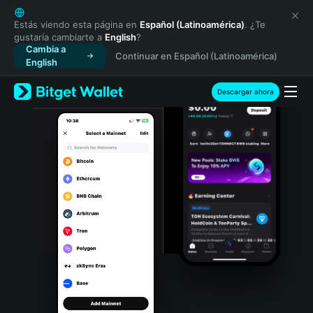
English
日本語
Estás viendo esta página en
Español (Latinoamérica)
. ¿Te
gustaría cambiarte a
English
?
Tiếng Việt
Cambia a
Continuar en Español (Latinoamérica)
Русский
English
Español (Latinoamérica)
Türkçe
Descargar ahora
Italiano
Français
Deutsch
简体中文
繁體中文
Português (Portugal)
Bahasa Indonesia
ภาษาไทย
हिन्दी
বাংলা
Español
Português (Brasil)
Español (Argentina)