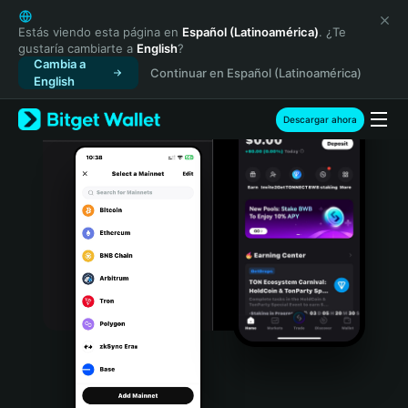
English
日本語
Estás viendo esta página en
Español (Latinoamérica)
. ¿Te
gustaría cambiarte a
English
?
Tiếng Việt
Cambia a
Continuar en Español (Latinoamérica)
Русский
English
Español (Latinoamérica)
Türkçe
Descargar ahora
Italiano
Français
Deutsch
简体中文
繁體中文
Português (Portugal)
Bahasa Indonesia
ภาษาไทย
हिन्दी
বাংলা
Español
Português (Brasil)
Español (Argentina)