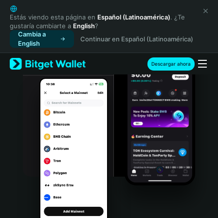
English
日本語
Estás viendo esta página en
Español (Latinoamérica)
. ¿Te
gustaría cambiarte a
English
?
Tiếng Việt
Cambia a
Continuar en Español (Latinoamérica)
Русский
English
Español (Latinoamérica)
Türkçe
Descargar ahora
Italiano
Français
Deutsch
简体中文
繁體中文
Português (Portugal)
Bahasa Indonesia
ภาษาไทย
हिन्दी
বাংলা
Español
Português (Brasil)
Español (Argentina)