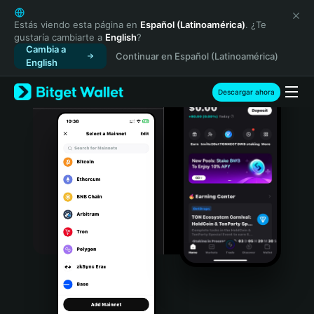
English
日本語
Estás viendo esta página en
Español (Latinoamérica)
. ¿Te
gustaría cambiarte a
English
?
Tiếng Việt
Cambia a
Continuar en Español (Latinoamérica)
Русский
English
Español (Latinoamérica)
Türkçe
Descargar ahora
Italiano
Français
Deutsch
简体中文
繁體中文
Português (Portugal)
Bahasa Indonesia
ภาษาไทย
हिन्दी
বাংলা
Español
Português (Brasil)
Español (Argentina)