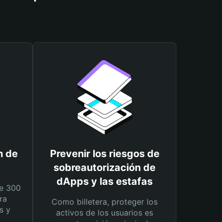
n de
Prevenir los riesgos de
sobreautorización de
dApps y las estafas
e 300
ra
Como billetera, proteger los
s y
activos de los usuarios es