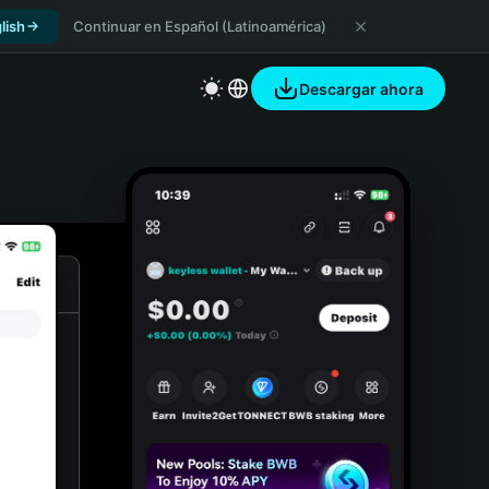
lish
Continuar en Español (Latinoamérica)
Descargar ahora