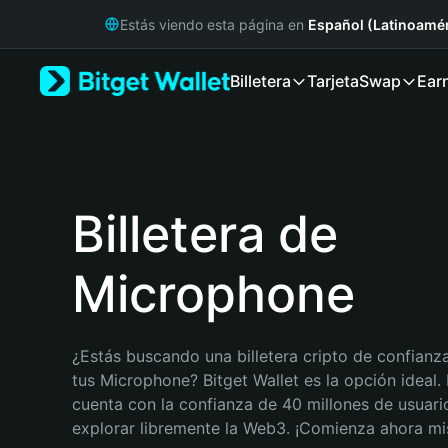
English
Estás viendo esta página en
Español (Latinoamér
日本語
Tiếng Việt
Billetera
Tarjeta
Swap
Ear
Русский
Español (Latinoamérica)
Türkçe
Italiano
Français
Deutsch
Billetera de
简体中文
繁體中文
Microphone
Português (Portugal)
Bahasa Indonesia
ภาษาไทย
हिन्दी
¿Estás buscando una billetera cripto de confianza
বাংলা
tus Microphone? Bitget Wallet es la opción ideal. B
Español
cuenta con la confianza de 40 millones de usuario
Português (Brasil)
explorar libremente la Web3. ¡Comienza ahora m
Español (Argentina)