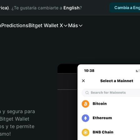
ica)
. ¿Te gustaría cambiarte a
English
?
Cambia a Eng
n
Predictions
Bitget Wallet X
Más
 y segura para 
itget Wallet 
s y te permite 
ismo!