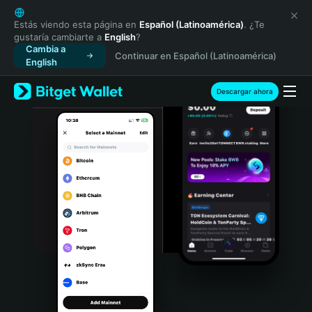
English
日本語
Estás viendo esta página en
Español (Latinoamérica)
. ¿Te
gustaría cambiarte a
English
?
Tiếng Việt
Cambia a
Continuar en Español (Latinoamérica)
Русский
English
Español (Latinoamérica)
Türkçe
Descargar ahora
Italiano
Français
Deutsch
简体中文
繁體中文
Português (Portugal)
Bahasa Indonesia
ภาษาไทย
हिन्दी
বাংলা
Español
Português (Brasil)
Español (Argentina)