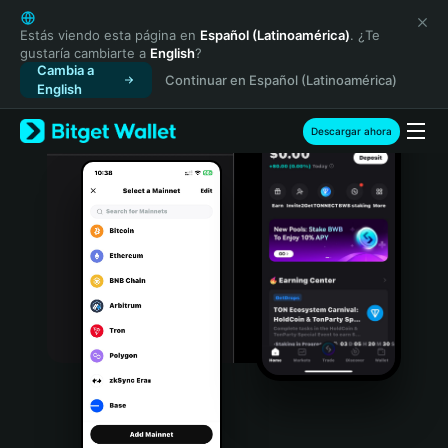
English
日本語
Estás viendo esta página en
Español (Latinoamérica)
. ¿Te
gustaría cambiarte a
English
?
Tiếng Việt
Cambia a
Continuar en Español (Latinoamérica)
Русский
English
Español (Latinoamérica)
Türkçe
Descargar ahora
Italiano
Français
Deutsch
简体中文
繁體中文
Português (Portugal)
Bahasa Indonesia
ภาษาไทย
हिन्दी
বাংলা
Español
Português (Brasil)
Español (Argentina)