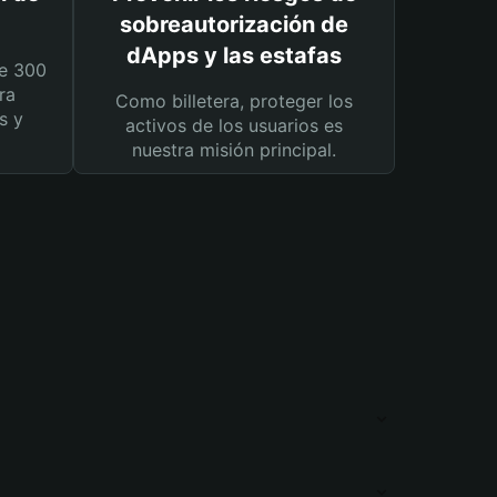
sobreautorización de
dApps y las estafas
e 300
ra
Como billetera, proteger los
s y
activos de los usuarios es
nuestra misión principal.