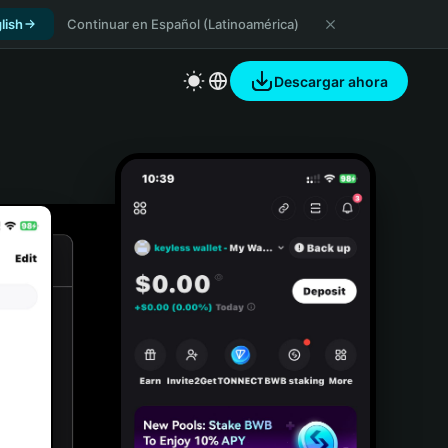
lish
Continuar en Español (Latinoamérica)
Descargar ahora