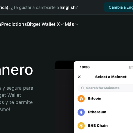
ica)
. ¿Te gustaría cambiarte a
English
?
Cambia a Eng
n
Predictions
Bitget Wallet X
Más
anero
 y segura para 
et Wallet 
s y te permite 
ismo!