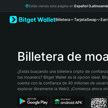
English
Estás viendo esta página en
Español (Latinoamér
日本語
Tiếng Việt
Billetera
Tarjeta
Swap
Ear
Русский
Español (Latinoamérica)
Türkçe
Italiano
Français
Deutsch
Billetera de mo
简体中文
繁體中文
Português (Portugal)
¿Estás buscando una billetera cripto de confianza
Bahasa Indonesia
tus moanero? Bitget Wallet es la opción ideal. Bitg
ภาษาไทย
cuenta con la confianza de 40 millones de usuario
हिन्दी
explorar libremente la Web3. ¡Comienza ahora m
বাংলা
Español
Português (Brasil)
Español (Argentina)