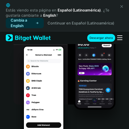
English
日本語
Estás viendo esta página en
Español (Latinoamérica)
. ¿Te
gustaría cambiarte a
English
?
Tiếng Việt
Cambia a
Continuar en Español (Latinoamérica)
Русский
English
Español (Latinoamérica)
Türkçe
Descargar ahora
Italiano
Français
Deutsch
简体中文
繁體中文
Português (Portugal)
Bahasa Indonesia
ภาษาไทย
हिन्दी
বাংলা
Español
Português (Brasil)
Español (Argentina)