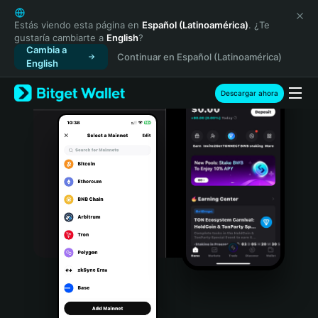
English
日本語
Estás viendo esta página en
Español (Latinoamérica)
. ¿Te
gustaría cambiarte a
English
?
Tiếng Việt
Cambia a
Continuar en Español (Latinoamérica)
Русский
English
Español (Latinoamérica)
Türkçe
Descargar ahora
Italiano
Français
Deutsch
简体中文
繁體中文
Português (Portugal)
Bahasa Indonesia
ภาษาไทย
हिन्दी
বাংলা
Español
Português (Brasil)
Español (Argentina)